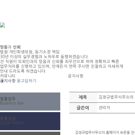
믿음
과
신뢰
법원 개인회생위원, 등기소장 역임
30년 이상의 실무경험과 노하우로 동행하겠습니다.
전 직원이 의뢰인과의 믿음과 신뢰를 최우선으로 하여 정확하고 빠른
업무처리를 진행하고 있으며, 언제든지 연락 주시면 친절하고 자세하게
안내 드리도록 하겠습니다.
커뮤니티
공지사항
공지사항
묻고답하기
제목
김정규법무사무소의 
법률업무
Business law
글쓴이
관리자
법률상담
Legal Advice
김정규법무사무소의 홈페이지 오픈을 진