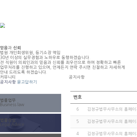
믿음
과
신뢰
법원 개인회생위원, 등기소장 역임
30년 이상의 실무경험과 노하우로 동행하겠습니다.
전 직원이 의뢰인과의 믿음과 신뢰를 최우선으로 하여 정확하고 빠른
업무처리를 진행하고 있으며, 언제든지 연락 주시면 친절하고 자세하게
안내 드리도록 하겠습니다.
커뮤니티
공지사항
공지사항
묻고답하기
번호
법률업무
Business law
6
김정규법무사무소의 홈페이지
법률상담
5
김정규법무사무소의 홈페이지
Legal Advice
4
김정규법무사무소의 홈페이지